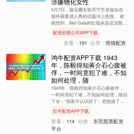
涉嫌物化女性
5月7日，娱乐圈女歌手宁艺卓疑似在
国外观看成人秀的话题冲上热搜。 谁
能想到，Met Gala的红毯余温还没散
去，这位中国籍艺人的高光时刻，就被
配资炒股公司APP下载
自己亲手画上了污点....
查看：
191
分类：
熊猫配资
鸿牛配资APP下载 1943
年，陈毅得知蒋介石心腹被
俘，一时间竟犯了难，不知
如何处理，随
1943年，陈毅得知蒋介石心腹被俘，
一时间竟犯了难，不知如何处理，随后
下令：“假装不认识好了，把他放了
吧！” 1943年2月，日军对苏北进行了
红牛配资APP下载
扫荡。 韩德勤时任....
查看：
114
分类：
东莞股票配资
平台