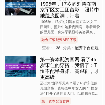
1995年，17岁的刘涛在南
京军区文工团留影。照片中
她脸庞圆润，带着
1995年，17岁的刘涛在南京军区文工
团留影。照片中她脸庞圆润，带着可爱
的婴儿肥，身穿军装显得英姿飒爽，尽
显青春活力。....
融金汇银配资APP下载
查看：
138
分类：
配资平台正规
第一资本配资官网 看了45
岁宋佳的穿搭，我悟了：T
恤不配半身裙、高跟鞋，才
更高级
还以为t恤平平无奇？看了45岁宋佳的
几组穿搭，直接给中年女人的 “T 恤穿
法” 打开了新世界大门。以前我总觉
得，T 恤要想穿出女人味，就得配个半
第一资本配资官网
身裙、踩个高跟鞋....