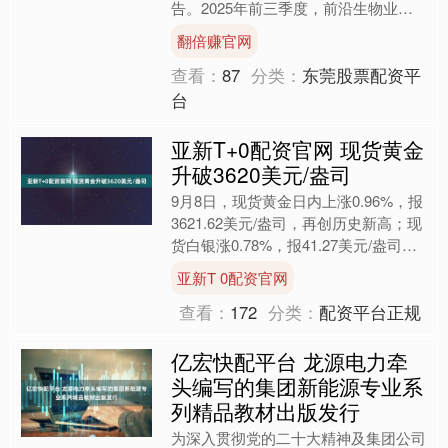
告。2025年前三季度，前沿生物业绩
稳步增长，实现营业收入10337万元，
翻倍赚官网
同比增幅12.....
查看：
87
分类：
东莞股票配资平
台
亚新T+0配资官网 现货黄金
升破3620美元/盎司
9月8日，现货黄金日内上涨0.96%，报
3621.62美元/盎司，再创历史新高；现
货白银涨0.78%，报41.27美元/盎司。
海量资讯、精准解读，尽在新浪财
亚新T 0配资官网
经....
查看：
172
分类：
配资平台正规
亿宏快配平台 龙源电力牵
头编写的集团新能源专业系
列精品教材出版发行
为深入贯彻党的二十大精神及集团公司