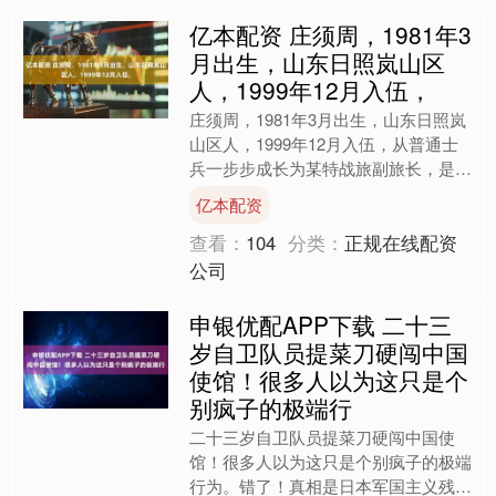
亿本配资 庄须周，1981年3
月出生，山东日照岚山区
人，1999年12月入伍，
庄须周，1981年3月出生，山东日照岚
山区人，1999年12月入伍，从普通士
兵一步步成长为某特战旅副旅长，是全
军闻名的特战尖兵、金牌指挥员。
亿本配资
（士兵面孔：特战尖....
查看：
104
分类：
正规在线配资
公司
申银优配APP下载 二十三
岁自卫队员提菜刀硬闯中国
使馆！很多人以为这只是个
别疯子的极端行
二十三岁自卫队员提菜刀硬闯中国使
馆！很多人以为这只是个别疯子的极端
行为。错了！真相是日本军国主义残余