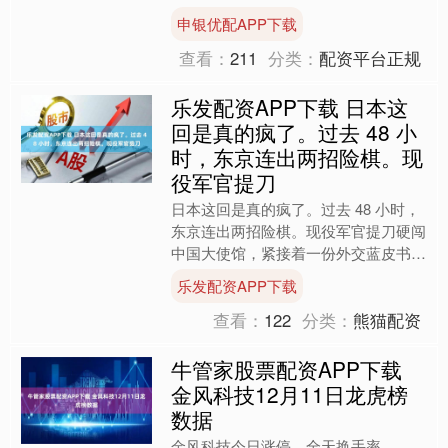
正死死缠住赤贫青年，用三岛由纪夫式
申银优配APP下载
的自杀幻梦，掩盖底层社会彻....
查看：
211
分类：
配资平台正规
乐发配资APP下载 日本这
回是真的疯了。过去 48 小
时，东京连出两招险棋。现
役军官提刀
日本这回是真的疯了。过去 48 小时，
东京连出两招险棋。现役军官提刀硬闯
中国大使馆，紧接着一份外交蓝皮书草
案曝光。里面针对中国改了一行字，整
乐发配资APP下载
个亚洲都倒吸一口凉气....
查看：
122
分类：
熊猫配资
牛管家股票配资APP下载
金风科技12月11日龙虎榜
数据
金风科技今日涨停，全天换手率