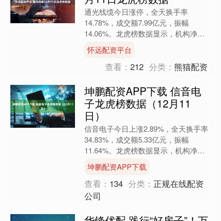
通光线缆今日涨停，全天换手率
14.78%，成交额7.99亿元，振幅
14.06%。龙虎榜数据显示，机构净卖
出1422.25万元，营业部席位合计净买
怀远配资平台
入1.88亿元。....
查看：
212
分类：
熊猫配资
坤鹏配资APP下载 信音电
子龙虎榜数据（12月11
日）
信音电子今日上涨2.89%，全天换手率
34.83%，成交额5.33亿元，振幅
11.64%。龙虎榜数据显示，机构净买
入289.54万元，营业部席位合计净卖出
坤鹏配资APP下载
111....
查看：
134
分类：
正规在线配资
公司
华锋优配 践行“好房子”！万