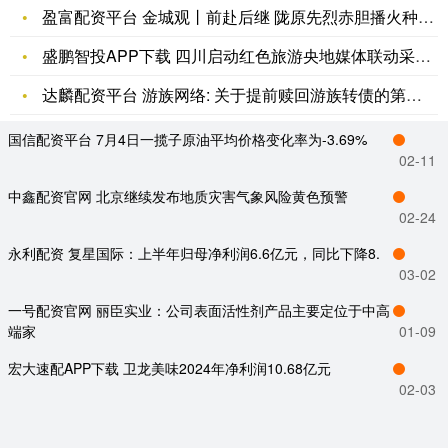
盈富配资平台 金城观丨前赴后继 陇原先烈赤胆播火种_张一悟_
盛鹏智投APP下载 四川启动红色旅游央地媒体联动采访活动_行
达麟配资平台 游族网络: 关于提前赎回游族转债的第五次提示性
国信配资平台 7月4日一揽子原油平均价格变化率为-3.69%
02-11
中鑫配资官网 北京继续发布地质灾害气象风险黄色预警
02-24
永利配资 复星国际：上半年归母净利润6.6亿元，同比下降8.
03-02
一号配资官网 丽臣实业：公司表面活性剂产品主要定位于中高
端家
01-09
宏大速配APP下载 卫龙美味2024年净利润10.68亿元
02-03