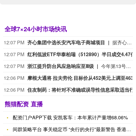
全球7×24小时市场快讯
12:07 PM
齐心集团中选长安汽车电子商城项目
据齐心集团消息，近日，齐心集团中选长安汽车电子商城项目。公司将依托一站式政企数字化采购服务平台，提供成熟完善的采购全流程配套服务，助力头部整车制造企业采购管理数智化升级。
12:07 PM
红利低波E
12:07 PM
浙江提升防台风应急响应至Ⅲ级
今年第13号台风“白海豚”8月7日11时位于距离浙江省温州市偏东方向约760公里的洋面上，中心附近最大风力14级（强台风级）。预计“白海豚”将以每小时15-20公里的速度向偏西方向移动，强度变化不大或略有增强。根据《浙江省防汛防台抗旱应急预案》和第13号台风“白海豚”防御工作方案，经研判会商，省防指决定于8月7日12时将防台风应急响应提升至Ⅲ级。请各地各部门密切关注台风发展变化，高效运行“1833”联合指挥体系，进一步做好监测预警预报、风险研判和管控、人员避险转移、社会面宣传引导等各项工作，切实保障人民群众生命财产安全。
12:06 PM
摩根大通将 拉夫劳伦 目标价
12:06 PM
住友制药：将针对不准确或误
熊猫配资 直播
配资门户APP下载 安凯客车：本年累计产量增68.06%
间群策略平台 事关稳定币 “央行的央行”最新警告 香港金管局