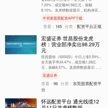
7.23%，成交额40.58亿元，振幅
8.15%。龙虎榜数据显示，机构净买入
1136.89万元，深股通净买入6863.08万
牛管家股票配资APP下载
元，营业....
查看：
165
分类：
配资平台正规
宏盛证券 世昌股份龙虎
榜：营业部净卖出98.29万
元
世昌股份（920022）今日上涨5.59%，
全天换手率24.47%，成交额1.28亿
元，振幅8.57%。龙虎榜数据显示，营
业部席位合计净卖出98.29万元。 北....
宏盛证券
查看：
96
分类：
东莞股票配资平
台
怀远配资平台 通光线缆12
月11日龙虎榜数据