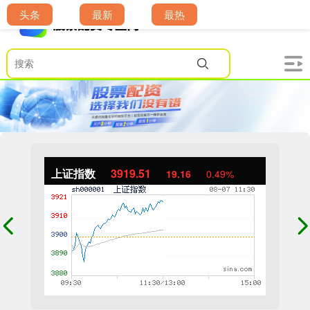
头条
最新
最热
上证指数
3919.51
19.16
0.49%